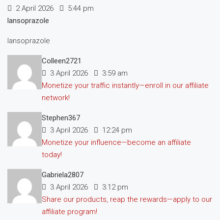
2 April 2026
5:44 pm
lansoprazole
lansoprazole
Colleen2721
3 April 2026
3:59 am
Monetize your traffic instantly—enroll in our affiliate
network!
Stephen367
3 April 2026
12:24 pm
Monetize your influence—become an affiliate
today!
Gabriela2807
3 April 2026
3:12 pm
Share our products, reap the rewards—apply to our
affiliate program!