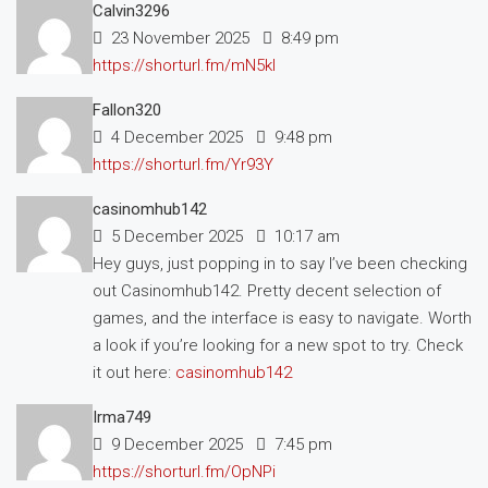
Calvin3296
23 November 2025
8:49 pm
https://shorturl.fm/mN5kl
Fallon320
4 December 2025
9:48 pm
https://shorturl.fm/Yr93Y
casinomhub142
5 December 2025
10:17 am
Hey guys, just popping in to say I’ve been checking
out Casinomhub142. Pretty decent selection of
games, and the interface is easy to navigate. Worth
a look if you’re looking for a new spot to try. Check
it out here:
casinomhub142
Irma749
9 December 2025
7:45 pm
https://shorturl.fm/OpNPi