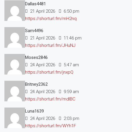
Dallas4481
21 April 2026
6:50 pm
https://shorturl.fm/mH2nq
Sam4496
21 April 2026
11:46 pm
https://shorturl.fm/JHuNJ
Moses2846
24 April 2026
5:47 am
https://shorturl.fm/jnxpQ
Britney2362
24 April 2026
9:59 am
https://shorturl.fm/mdlBC
Luna1639
24 April 2026
2:03 pm
https://shorturl.fm/WYh1F