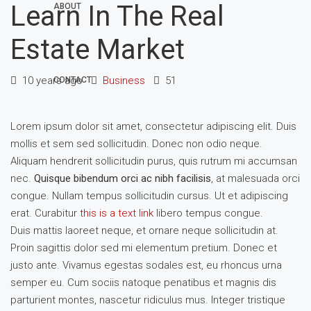
Learn In The Real
ABOUT
Estate Market
10 years ago
Business
51
CONTACT
Lorem ipsum dolor sit amet, consectetur adipiscing elit. Duis
mollis et sem sed sollicitudin. Donec non odio neque.
Aliquam hendrerit sollicitudin purus, quis rutrum mi accumsan
nec.
Quisque bibendum orci ac nibh facilisis
, at malesuada orci
congue. Nullam tempus sollicitudin cursus. Ut et adipiscing
erat. Curabitur
this is a text link
libero tempus congue.
Duis mattis laoreet neque, et ornare neque sollicitudin at.
Proin sagittis dolor sed mi elementum pretium. Donec et
justo ante. Vivamus egestas sodales est, eu rhoncus urna
semper eu. Cum sociis natoque penatibus et magnis dis
parturient montes, nascetur ridiculus mus. Integer tristique