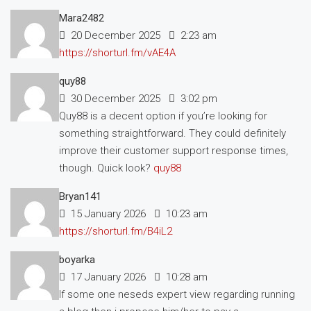
Mara2482
20 December 2025
2:23 am
https://shorturl.fm/vAE4A
quy88
30 December 2025
3:02 pm
Quy88 is a decent option if you’re looking for
something straightforward. They could definitely
improve their customer support response times,
though. Quick look?
quy88
Bryan141
15 January 2026
10:23 am
https://shorturl.fm/B4iL2
boyarka
17 January 2026
10:28 am
If some one neseds expert view regarding running