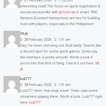
27 February 2026
11:02 pm
Interesting read! The focus on quick registration &
secure access-like with
jili host vip
-is smart. RNG
fairness & instant transactions are key for building
trust with players, especially in the Philippines!
39 jili
28 February 2026
1:31 am
Hey, I’ve been checking out 39 jili lately. Seems like
a decent spot for some quick games. Gotta say,
the interface is pretty smooth. Worth a look if
you’re into that kind of thing. Check it out here:
39
jili
lodi777
28 February 2026
1:31 am
Lodi777, hmm, that rings a bell. Think I saw some
streamers playing there. Worth a look. Lodi777 right
here:
lodi777