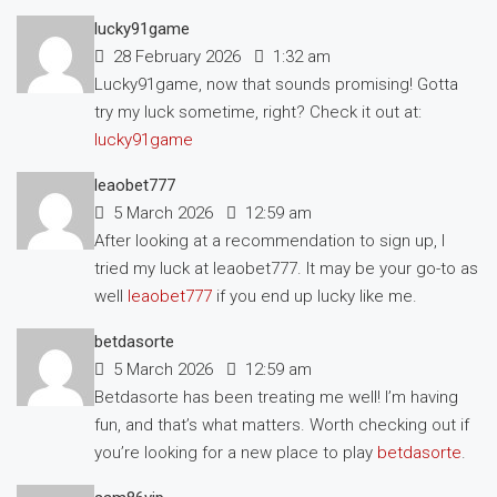
lucky91game
28 February 2026
1:32 am
Lucky91game, now that sounds promising! Gotta
try my luck sometime, right? Check it out at:
lucky91game
leaobet777
5 March 2026
12:59 am
After looking at a recommendation to sign up, I
tried my luck at leaobet777. It may be your go-to as
well
leaobet777
if you end up lucky like me.
betdasorte
5 March 2026
12:59 am
Betdasorte has been treating me well! I’m having
fun, and that’s what matters. Worth checking out if
you’re looking for a new place to play
betdasorte
.