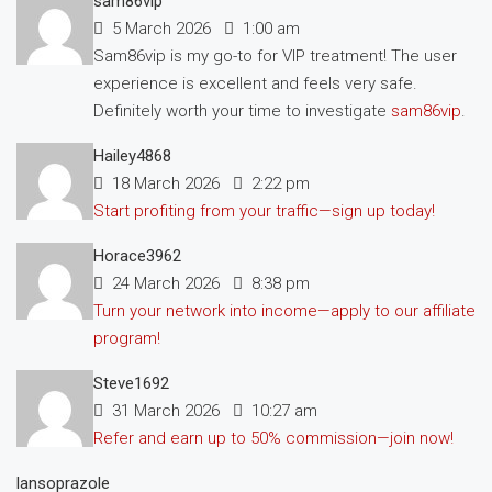
sam86vip
5 March 2026
1:00 am
Sam86vip is my go-to for VIP treatment! The user
experience is excellent and feels very safe.
Definitely worth your time to investigate
sam86vip
.
Hailey4868
18 March 2026
2:22 pm
Start profiting from your traffic—sign up today!
Horace3962
24 March 2026
8:38 pm
Turn your network into income—apply to our affiliate
program!
Steve1692
31 March 2026
10:27 am
Refer and earn up to 50% commission—join now!
lansoprazole