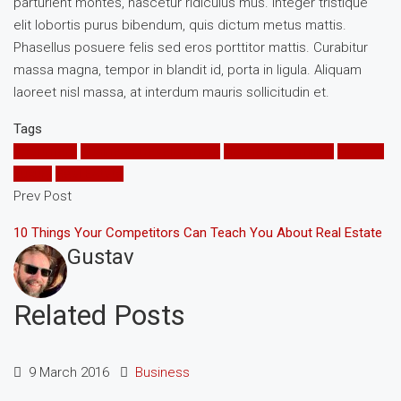
parturient montes, nascetur ridiculus mus. Integer tristique
elit lobortis purus bibendum, quis dictum metus mattis.
Phasellus posuere felis sed eros porttitor mattis. Curabitur
massa magna, tempor in blandit id, porta in ligula. Aliquam
laoreet nisl massa, at interdum mauris sollicitudin et.
Tags
Apartment
Business Development
House for families
Houzez
Luxury
Real Estate
Prev Post
10 Things Your Competitors Can Teach You About Real Estate
Gustav
Related Posts
9 March 2016
Business