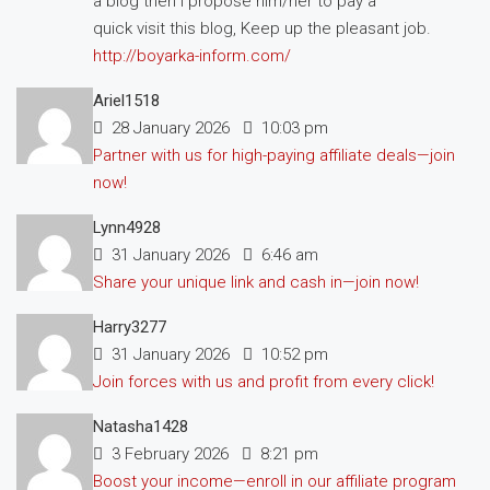
a blog then i propose him/her to pay a
quick visit this blog, Keep up the pleasant job.
http://boyarka-inform.com/
Ariel1518
28 January 2026
10:03 pm
Partner with us for high-paying affiliate deals—join
now!
Lynn4928
31 January 2026
6:46 am
Share your unique link and cash in—join now!
Harry3277
31 January 2026
10:52 pm
Join forces with us and profit from every click!
Natasha1428
3 February 2026
8:21 pm
Boost your income—enroll in our affiliate program