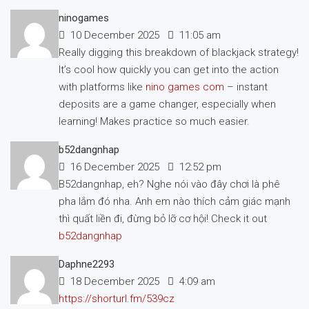
ninogames
10 December 2025
11:05 am
Really digging this breakdown of blackjack strategy!
It’s cool how quickly you can get into the action
with platforms like
nino games com
– instant
deposits are a game changer, especially when
learning! Makes practice so much easier.
b52dangnhap
16 December 2025
12:52 pm
B52dangnhap, eh? Nghe nói vào đây chơi là phê
pha lắm đó nha. Anh em nào thích cảm giác mạnh
thì quất liền đi, đừng bỏ lỡ cơ hội! Check it out
b52dangnhap
Daphne2293
18 December 2025
4:09 am
https://shorturl.fm/539cz